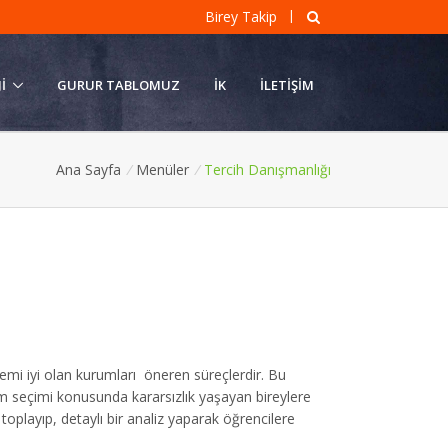
|
Birey Takip
I
GURUR TABLOMUZ
İK
İLETIŞIM
Ana Sayfa
/
Menüler
/
Tercih Danışmanlığı
temi iyi olan kurumları öneren süreçlerdir. Bu
üm seçimi konusunda kararsızlık yaşayan bireylere
oplayıp, detaylı bir analiz yaparak öğrencilere