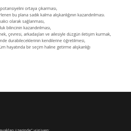
 potansiyelini ortaya çıkarması,
rlenen bu plana sadık kalma alışkanlığının kazandırılması.
 kalıcı olarak sağlanması,
k bilincinin kazandırılması,
mek, çevresi, arkadaşları ve ailesiyle düzgün iletişim kurmak,
inde durabileceklerinin kendilerine öğretilmesi,
üm hayatında bir seçim haline getirme alışkanlığı
ayakları üzerinde” yürüyen;