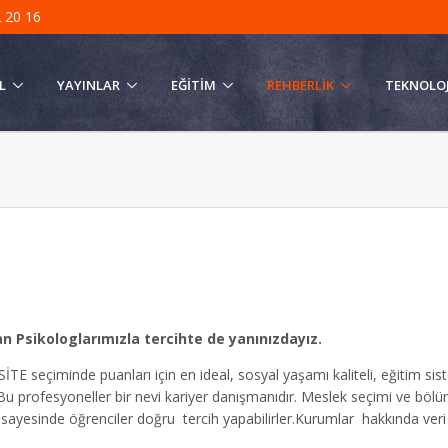
 20 16
L
YAYINLAR
EĞITIM
REHBERLIK
TEKNOLOJ
 Psikologlarımızla tercihte de yanınızdayız.
TE seçiminde puanları için en ideal, sosyal yaşamı kaliteli, eğitim sis
 Bu profesyoneller bir nevi kariyer danışmanıdır. Meslek seçimi ve böl
sayesinde öğrenciler doğru tercih yapabilirler.Kurumlar hakkında veri t