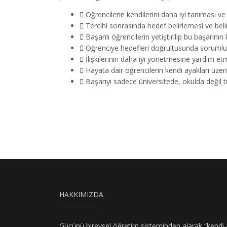
Öğrencilerin kendilerini daha iyi tanıması ve
T
ercihi sonrasında hedef belirlemesi ve beli
Başarılı öğrencilerin yetiştirilip bu başarının
Öğrenciye hedefleri doğrultusunda sorumlulu
İlişkilerinin daha iyi yönetmesine yardım et
Hayata dair öğrencilerin kendi ayakları üzer
Başarıyı sadece üniversitede, okulda değil t
HAKKIMIZDA
Gücünü bireysel öğretim sisteminden alarak “kendi 