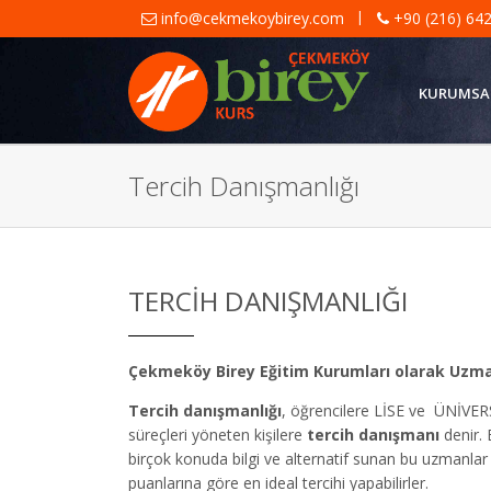
|
info@cekmekoybirey.com
+90 (216) 642
KURUMSA
Tercih Danışmanlığı
TERCIH DANIŞMANLIĞI
Çekmeköy Birey Eğitim Kurumları olarak Uzman
Tercih danışmanlığı
, öğrencilere LİSE ve ÜNİVERSİ
süreçleri yöneten kişilere
tercih danışmanı
denir.
birçok konuda bilgi ve alternatif sunan bu uzmanlar 
puanlarına göre en ideal tercihi yapabilirler.